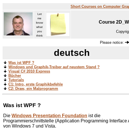
Short Courses on Computer Gra
Let
me
Course 2D_WP
know
what
Copyrig
you
think
Please notice:
deutsch
Was ist WPF ?
Windows und Graphik-Treiber auf neustem Stand ?
Visual C# 2010 Express
Bücher
Tutorials
C1: Intro, erste Graphikbefehle
C2: Draw, ein Malprogramm
Was ist WPF ?
Die
Windows Presentation Foundation
ist die
Programmierschnittstelle (Application Programming Interface 
von Windows 7 und Vista.